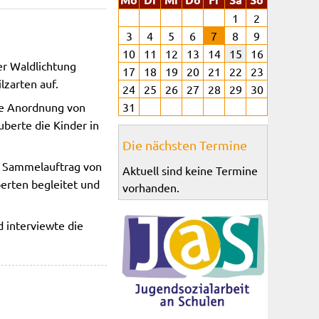
1
2
3
4
5
6
7
8
9
10
11
12
13
14
15
16
er Waldlichtung
17
18
19
20
21
22
23
lzarten auf.
24
25
26
27
28
29
30
de Anordnung von
31
uberte die Kinder in
Die nächsten Termine
n Sammelauftrag von
Aktuell sind keine Termine
perten begleitet und
vorhanden.
d interviewte die