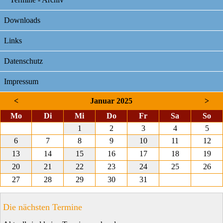
Downloads
Links
Datenschutz
Impressum
<
Januar 2025
>
ntag
enstag
ttwoch
nnerstag
eitag
mstag
nnt
Mo
Di
Mi
Do
Fr
Sa
So
1
2
3
4
5
6
7
8
9
10
11
12
13
14
15
16
17
18
19
20
21
22
23
24
25
26
27
28
29
30
31
Die nächsten Termine