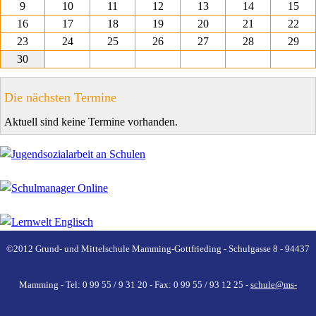
9
10
11
12
13
14
15
16
17
18
19
20
21
22
23
24
25
26
27
28
29
30
Die nächsten Termine
Aktuell sind keine Termine vorhanden.
©2012 Grund- und Mittelschule Mamming-Gottfrieding - Schulgasse 8 - 94437
Mamming - Tel: 0 99 55 / 9 31 20 - Fax: 0 99 55 / 93 12 25 -
schule@ms-