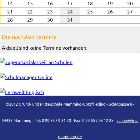
14
15
16
17
18
19
20
21
22
23
24
25
26
27
28
29
30
31
Die nächsten Termine
Aktuell sind keine Termine vorhanden.
©2012 Grund- und Mittelschule Mamming-Gottfrieding - Schulgasse 8 -
94437 Mamming - Tel: 0 99 55 / 9 31 20 - Fax: 0 99 55 / 93 12 25 -
schule@ms-
mamming.de