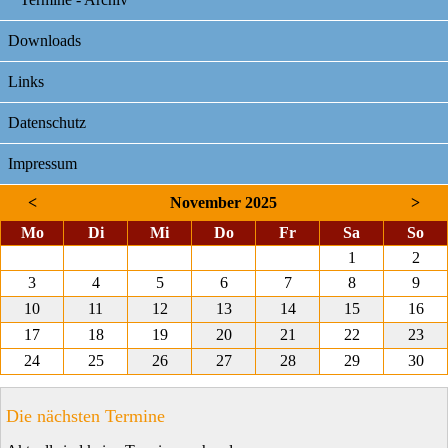
Downloads
Links
Datenschutz
Impressum
<
November 2025
>
ntag
enstag
ttwoch
nnerstag
eitag
mstag
nnt
Mo
Di
Mi
Do
Fr
Sa
So
1
2
3
4
5
6
7
8
9
10
11
12
13
14
15
16
17
18
19
20
21
22
23
24
25
26
27
28
29
30
Die nächsten Termine