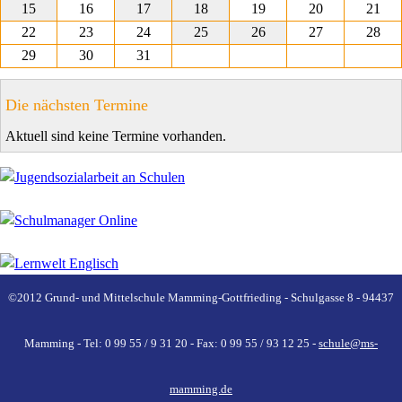
15
16
17
18
19
20
21
22
23
24
25
26
27
28
29
30
31
Die nächsten Termine
Aktuell sind keine Termine vorhanden.
©2012 Grund- und Mittelschule Mamming-Gottfrieding - Schulgasse 8 - 94437
Mamming - Tel: 0 99 55 / 9 31 20 - Fax: 0 99 55 / 93 12 25 -
schule@ms-
mamming.de