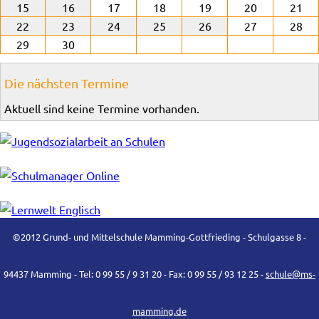
15
16
17
18
19
20
21
22
23
24
25
26
27
28
29
30
Die nächsten Termine
Aktuell sind keine Termine vorhanden.
©2012 Grund- und Mittelschule Mamming-Gottfrieding - Schulgasse 8 -
94437 Mamming - Tel: 0 99 55 / 9 31 20 - Fax: 0 99 55 / 93 12 25 -
schule@ms-
mamming.de