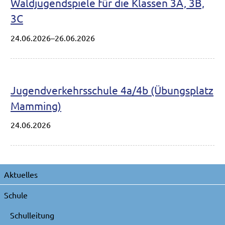
Waldjugendspiele für die Klassen 3A, 3B,
3C
24.06.2026–26.06.2026
Jugendverkehrsschule 4a/4b (Übungsplatz
Mamming)
24.06.2026
Navigation
Aktuelles
überspringen
Schule
Schulleitung