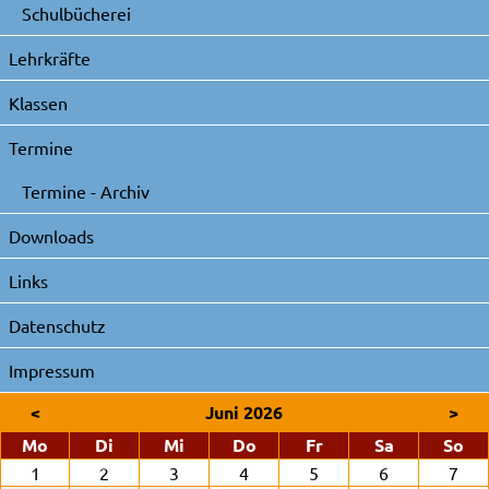
Schulbücherei
Lehrkräfte
Klassen
Termine
Termine - Archiv
Downloads
Links
Datenschutz
Impressum
<
Juni 2026
>
ntag
enstag
ttwoch
nnerstag
eitag
mstag
nn
Mo
Di
Mi
Do
Fr
Sa
So
1
2
3
4
5
6
7