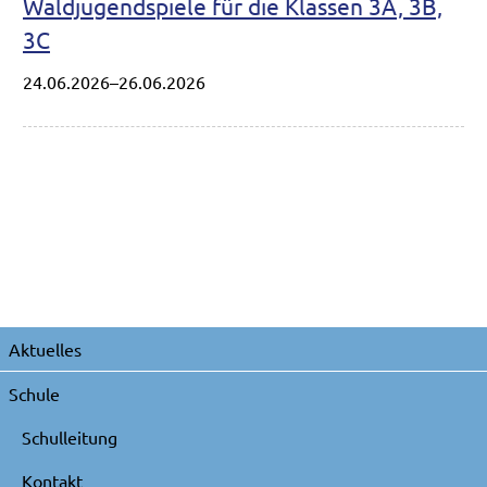
Waldjugendspiele für die Klassen 3A, 3B,
3C
24.06.2026–26.06.2026
Navigation
Aktuelles
überspringen
Schule
Schulleitung
Kontakt