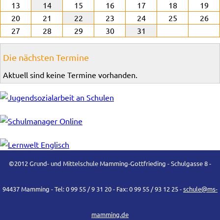
13
14
15
16
17
18
19
20
21
22
23
24
25
26
27
28
29
30
31
Die nächsten Termine
Aktuell sind keine Termine vorhanden.
©2012 Grund- und Mittelschule Mamming-Gottfrieding - Schulgasse 8 -
94437 Mamming - Tel: 0 99 55 / 9 31 20 - Fax: 0 99 55 / 93 12 25 -
schule@ms-
mamming.de