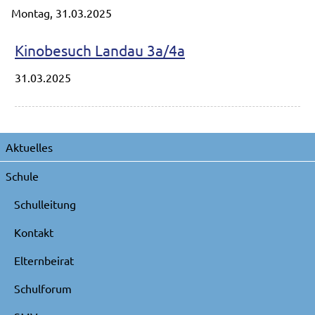
Montag,
31.03.2025
Kinobesuch Landau 3a/4a
31.03.2025
Navigation
Aktuelles
überspringen
Schule
Schulleitung
Kontakt
Elternbeirat
Schulforum