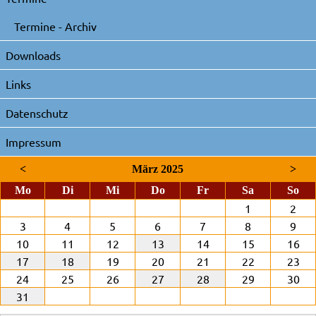
Termine - Archiv
Downloads
Links
Datenschutz
Impressum
<
März 2025
>
ntag
enstag
ttwoch
nnerstag
eitag
mstag
nnt
Mo
Di
Mi
Do
Fr
Sa
So
1
2
3
4
5
6
7
8
9
10
11
12
13
14
15
16
17
18
19
20
21
22
23
24
25
26
27
28
29
30
31