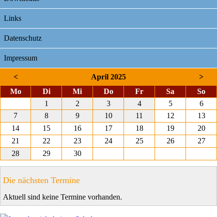
Links
Datenschutz
Impressum
<
April 2025
>
ntag
enstag
ttwoch
nnerstag
eitag
mstag
nnt
Mo
Di
Mi
Do
Fr
Sa
So
1
2
3
4
5
6
7
8
9
10
11
12
13
14
15
16
17
18
19
20
21
22
23
24
25
26
27
28
29
30
Die nächsten Termine
Aktuell sind keine Termine vorhanden.