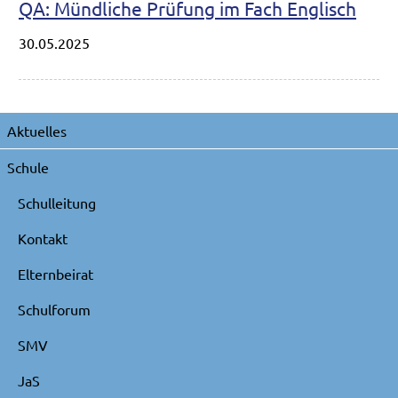
QA: Mündliche Prüfung im Fach Englisch
30.05.2025
Navigation
Aktuelles
überspringen
Schule
Schulleitung
Kontakt
Elternbeirat
Schulforum
SMV
JaS