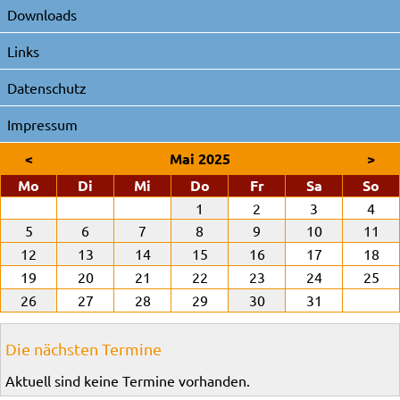
Downloads
Links
Datenschutz
Impressum
<
Mai 2025
>
ntag
enstag
ttwoch
nnerstag
eitag
mstag
nn
Mo
Di
Mi
Do
Fr
Sa
So
1
2
3
4
5
6
7
8
9
10
11
12
13
14
15
16
17
18
19
20
21
22
23
24
25
26
27
28
29
30
31
Die nächsten Termine
Aktuell sind keine Termine vorhanden.