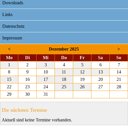
Downloads
Links
Datenschutz
Impressum
<
Dezember 2025
>
ntag
enstag
ttwoch
nnerstag
eitag
mstag
nnt
Mo
Di
Mi
Do
Fr
Sa
So
1
2
3
4
5
6
7
8
9
10
11
12
13
14
15
16
17
18
19
20
21
22
23
24
25
26
27
28
29
30
31
Die nächsten Termine
Aktuell sind keine Termine vorhanden.