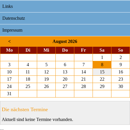
Links
Datenschutz
Impressum
<
August 2026
ntag
enstag
ttwoch
nnerstag
eitag
mstag
nnt
Mo
Di
Mi
Do
Fr
Sa
So
1
2
3
4
5
6
7
8
9
10
11
12
13
14
15
16
17
18
19
20
21
22
23
24
25
26
27
28
29
30
31
Die nächsten Termine
Aktuell sind keine Termine vorhanden.