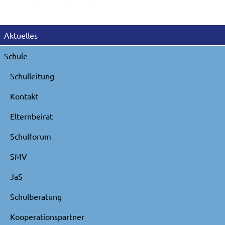
Navigation
Aktuelles
überspringen
Schule
Schulleitung
Kontakt
Elternbeirat
Schulforum
SMV
JaS
Schulberatung
Kooperationspartner