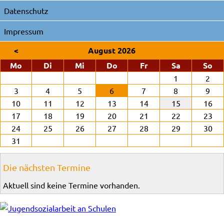
Datenschutz
Impressum
<
August 2026
ntag
enstag
ttwoch
nnerstag
eitag
mstag
nn
Mo
Di
Mi
Do
Fr
Sa
So
1
2
3
4
5
6
7
8
9
10
11
12
13
14
15
16
17
18
19
20
21
22
23
24
25
26
27
28
29
30
31
Die nächsten Termine
Aktuell sind keine Termine vorhanden.