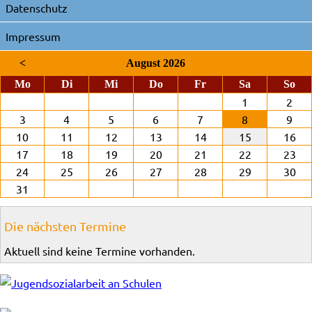
Datenschutz
Impressum
<
August 2026
ntag
enstag
ttwoch
nnerstag
eitag
mstag
nnt
Mo
Di
Mi
Do
Fr
Sa
So
1
2
3
4
5
6
7
8
9
10
11
12
13
14
15
16
17
18
19
20
21
22
23
24
25
26
27
28
29
30
31
Die nächsten Termine
Aktuell sind keine Termine vorhanden.