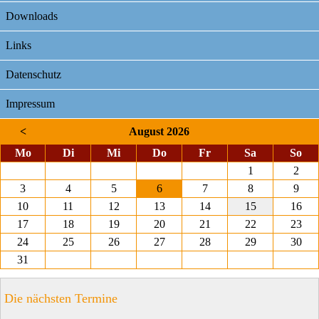
Downloads
Links
Datenschutz
Impressum
<
August 2026
ntag
enstag
ttwoch
nnerstag
eitag
mstag
nnt
Mo
Di
Mi
Do
Fr
Sa
So
1
2
3
4
5
6
7
8
9
10
11
12
13
14
15
16
17
18
19
20
21
22
23
24
25
26
27
28
29
30
31
Die nächsten Termine