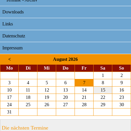
Downloads
Links
Datenschutz
Impressum
<
August 2026
ntag
enstag
ttwoch
nnerstag
eitag
mstag
nnt
Mo
Di
Mi
Do
Fr
Sa
So
1
2
3
4
5
6
7
8
9
10
11
12
13
14
15
16
17
18
19
20
21
22
23
24
25
26
27
28
29
30
31
Die nächsten Termine