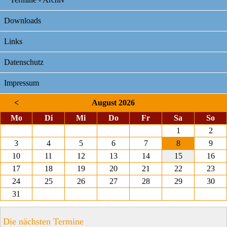
Downloads
Links
Datenschutz
Impressum
<
August 2026
ntag
enstag
ttwoch
nnerstag
eitag
mstag
nnt
Mo
Di
Mi
Do
Fr
Sa
So
1
2
3
4
5
6
7
8
9
10
11
12
13
14
15
16
17
18
19
20
21
22
23
24
25
26
27
28
29
30
31
Die nächsten Termine