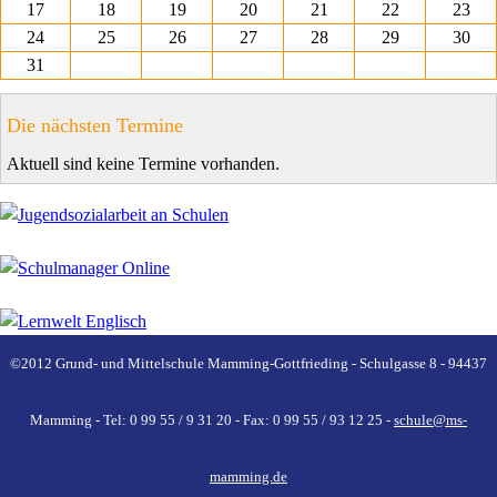
17
18
19
20
21
22
23
24
25
26
27
28
29
30
31
Die nächsten Termine
Aktuell sind keine Termine vorhanden.
©2012 Grund- und Mittelschule Mamming-Gottfrieding - Schulgasse 8 - 94437
Mamming - Tel: 0 99 55 / 9 31 20 - Fax: 0 99 55 / 93 12 25 -
schule@ms-
mamming.de