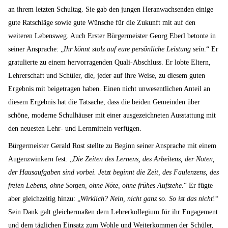
an ihrem letzten Schultag. Sie gab den jungen Heranwachsenden einige
gute Ratschläge sowie gute Wünsche für die Zukunft mit auf den
weiteren Lebensweg. Auch Erster Bürgermeister Georg Eberl betonte in
seiner Ansprache: „
Ihr könnt stolz auf eure persönliche Leistung sein
.“ Er
gratulierte zu einem hervorragenden Quali-Abschluss. Er lobte Eltern,
Lehrerschaft und Schüler, die, jeder auf ihre Weise, zu diesem guten
Ergebnis mit beigetragen haben. Einen nicht unwesentlichen Anteil an
diesem Ergebnis hat die Tatsache, dass die beiden Gemeinden über
schöne, moderne Schulhäuser mit einer ausgezeichneten Ausstattung mit
den neuesten Lehr- und Lernmitteln verfügen.
Bürgermeister Gerald Rost stellte zu Beginn seiner Ansprache mit einem
Augenzwinkern fest: „
Die Zeiten des Lernens, des Arbeitens, der Noten,
der Hausaufgaben sind vorbei. Jetzt beginnt die Zeit, des Faulenzens, des
freien Lebens, ohne Sorgen, ohne Nöte, ohne frühes Aufstehe.
“ Er fügte
aber gleichzeitig hinzu: „
Wirklich? Nein, nicht ganz so. So ist das nicht
!“
Sein Dank galt gleichermaßen dem Lehrerkollegium für ihr Engagement
und dem täglichen Einsatz zum Wohle und Weiterkommen der Schüler,