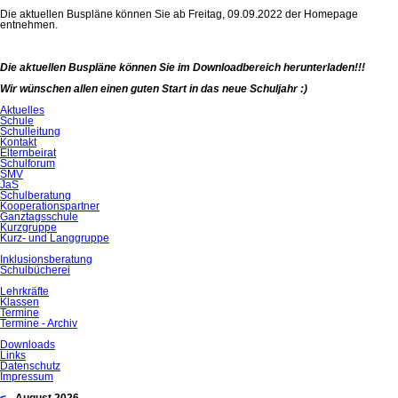
Die aktuellen Buspläne können Sie ab Freitag, 09.09.2022 der Homepage
entnehmen.
Die aktuellen Buspläne können Sie im Downloadbereich herunterladen!!!
Wir wünschen allen einen guten Start in das neue Schuljahr :)
Navigation
Aktuelles
überspringen
Schule
Schulleitung
Kontakt
Elternbeirat
Schulforum
SMV
JaS
Schulberatung
Kooperationspartner
Ganztagsschule
Kurzgruppe
Kurz- und Langgruppe
Inklusionsberatung
Schulbücherei
Lehrkräfte
Klassen
Termine
Termine - Archiv
Downloads
Links
Datenschutz
Impressum
<
August 2026