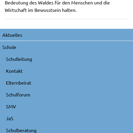
Bedeutung des Waldes für den Menschen und die
Wirtschaft im Bewusstsein halten.
Navigation
Aktuelles
überspringen
Schule
Schulleitung
Kontakt
Elternbeirat
Schulforum
SMV
JaS
Schulberatung