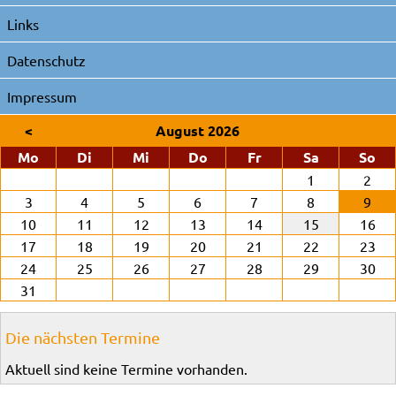
Links
Datenschutz
Impressum
<
August 2026
ntag
enstag
ttwoch
nnerstag
eitag
mstag
nn
Mo
Di
Mi
Do
Fr
Sa
So
1
2
3
4
5
6
7
8
9
10
11
12
13
14
15
16
17
18
19
20
21
22
23
24
25
26
27
28
29
30
31
Die nächsten Termine
Aktuell sind keine Termine vorhanden.