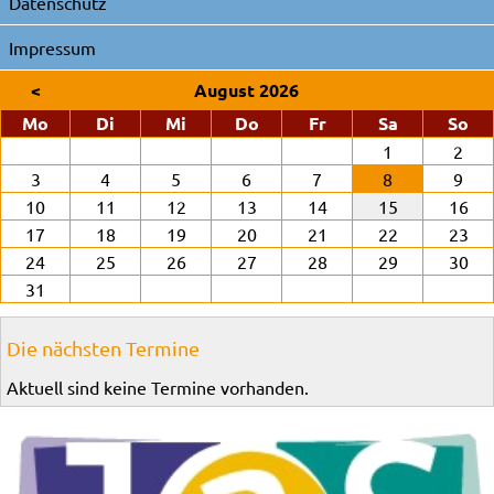
Datenschutz
Impressum
<
August 2026
ntag
enstag
ttwoch
nnerstag
eitag
mstag
nn
Mo
Di
Mi
Do
Fr
Sa
So
1
2
3
4
5
6
7
8
9
10
11
12
13
14
15
16
17
18
19
20
21
22
23
24
25
26
27
28
29
30
31
Die nächsten Termine
Aktuell sind keine Termine vorhanden.