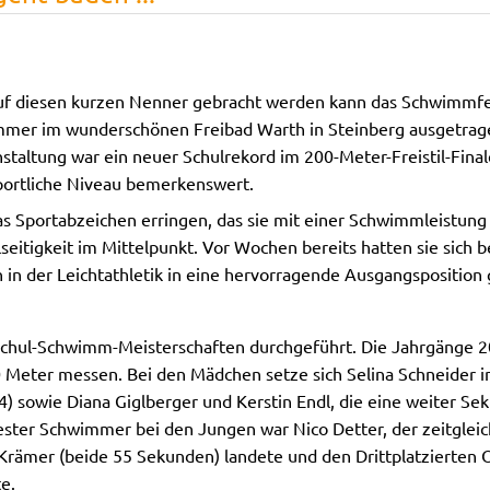
Auf diesen kurzen Nenner gebracht werden kann das Schwimmfe
mer im wunderschönen Freibad Warth in Steinberg ausgetrag
taltung war ein neuer Schulrekord im 200-Meter-Freistil-Final
portliche Niveau bemerkenswert.
s Sportabzeichen erringen, das sie mit einer Schwimmleistung
lseitigkeit im Mittelpunkt. Vor Wochen bereits hatten sie sich b
in der Leichtathletik in eine hervorragende Ausgangsposition 
 Schul-Schwimm-Meisterschaften durchgeführt. Die Jahrgänge 
 Meter messen. Bei den Mädchen setze sich Selina Schneider in
4) sowie Diana Giglberger und Kerstin Endl, die eine weiter S
ester Schwimmer bei den Jungen war Nico Detter, der zeitgleic
 Krämer (beide 55 Sekunden) landete und den Drittplatzierten 
e.