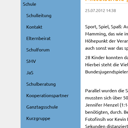
Schule
25.07.2012 14:38
Schulleitung
Sport, Spiel, Spaß: 
Kontakt
Mamming, das wie im
Elternbeirat
Höhepunkt der Verans
auch sonst war das s
Schulforum
28 Kinder konnten da
SMV
Hierbei steht die Vie
Bundesjugendspielen 
JaS
Schulberatung
Parallel wurden die
Kooperationspartner
mussten sich über 50
Jennifer Menzel (1:1
Ganztagsschule
benötigten, durch. B
Kurzgruppe
Fotofinsih vor Kevin
Sekunden distanziert