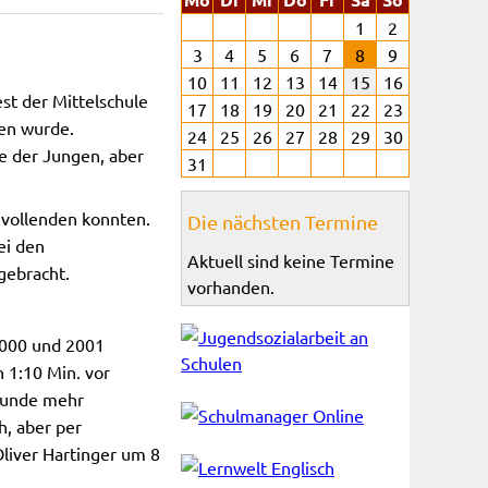
1
2
3
4
5
6
7
8
9
10
11
12
13
14
15
16
st der Mittelschule
17
18
19
20
21
22
23
en wurde.
24
25
26
27
28
29
30
e der Jungen, aber
31
 vollenden konnten.
Die nächsten Termine
ei den
Aktuell sind keine Termine
gebracht.
vorhanden.
2000 und 2001
 1:10 Min. vor
ekunde mehr
h, aber per
Oliver Hartinger um 8