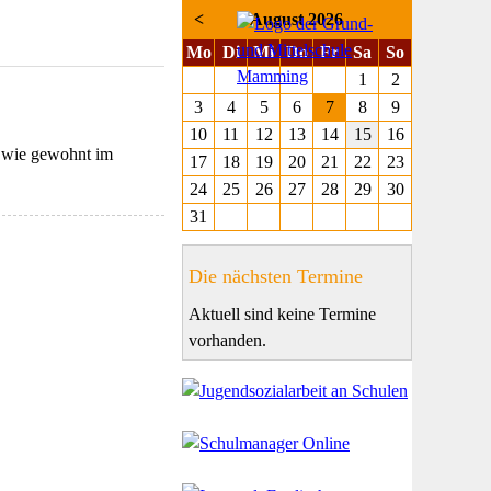
<
August 2026
ntag
enstag
ttwoch
nnerstag
eitag
mstag
nntag
Mo
Di
Mi
Do
Fr
Sa
So
1
2
3
4
5
6
7
8
9
10
11
12
13
14
15
16
e wie gewohnt im
17
18
19
20
21
22
23
24
25
26
27
28
29
30
31
Die nächsten Termine
Aktuell sind keine Termine
vorhanden.