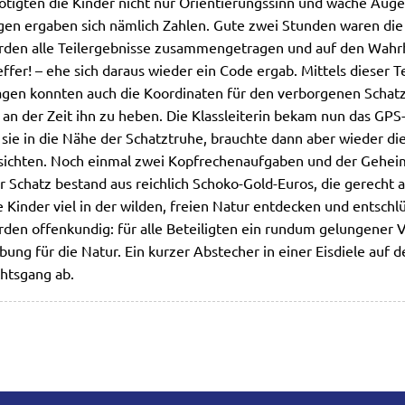
ötigten die Kinder nicht nur Orientierungssinn und wache Aug
gen ergaben sich nämlich Zahlen. Gute zwei Stunden waren die 
urden alle Teilergebnisse zusammengetragen und auf den Wahrh
effer! – ehe sich daraus wieder ein Code ergab. Mittels dieser 
agen konnten auch die Koordinaten für den verborgenen Scha
 an der Zeit ihn zu heben. Die Klassleiterin bekam nun das GPS
ie in die Nähe der Schatztruhe, brauchte dann aber wieder die
 sichten. Noch einmal zwei Kopfrechenaufgaben und der Gehe
 Schatz bestand aus reichlich Schoko-Gold-Euros, die gerecht 
e Kinder viel in der wilden, freien Natur entdecken und entschl
n offenkundig: für alle Beteiligten ein rundum gelungener V
ung für die Natur. Ein kurzer Abstecher in einer Eisdiele au
htsgang ab.