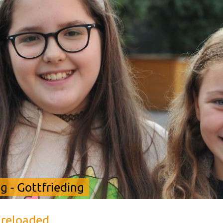
 - Gottfrieding
 reloaded