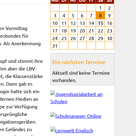
1
2
3
4
5
6
7
8
9
10
11
12
13
14
15
16
en Vormittag
17
18
19
20
21
22
23
desbundes für
24
25
26
27
28
29
30
en. Als Anerkennung
31
opf und stimmt ihre
Die nächsten Termine
ahm aber die LBV-
Aktuell sind keine Termine
, die Klassenstärke
vorhanden.
en. Dann gab es
gin hatte sich ein
modernen Medien an
ppe zur Verfügung
ursprüngliche
vigationsgeräten.
en Geländes zu