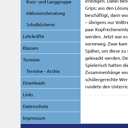
erledigen. Dabei ben
Kurz- und Langgruppe
Grips: aus den Lösun
Inklusionsberatung
beschäftigt, dann w
– übrigens nur Volltr
Schulbücherei
paar Kopfrecheneinl
Lehrkräfte
werden. Jetzt war es
vorneweg. Zwar kam s
Klassen
Späher, um diese zu
geknackt werden. Der
Termine
Spielerisch hatten di
Termine - Archiv
Zusammenhänge wurde
schülergerechte Werb
Downloads
rundete den Unterric
Links
Datenschutz
Impressum