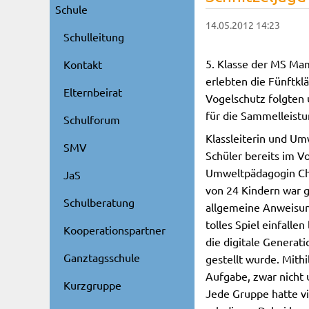
Schule
14.05.2012 14:23
Schulleitung
5. Klasse der MS Ma
Kontakt
erlebten die Fünftkl
Elternbeirat
Vogelschutz folgten 
für die Sammelleistu
Schulforum
Klassleiterin und Um
SMV
Schüler bereits im V
Umweltpädagogin Chr
JaS
von 24 Kindern war g
Schulberatung
allgemeine Anweisung
tolles Spiel einfalle
Kooperationspartner
die digitale Generat
Ganztagsschule
gestellt wurde. Mith
Aufgabe, zwar nicht 
Kurzgruppe
Jede Gruppe hatte v