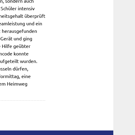
en, sondern auch
Schüler intensiv
eitsgehalt überprüft
Teamleistung und ein
tz herausgefunden
-Gerät und ging
 Hilfe geübter
imcode konnte
aufgeteilt wurden.
üsseln dürfen,
ormittag, eine
f dem Heimweg