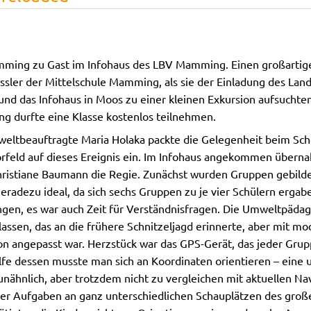
mming zu Gast im Infohaus des LBV Mamming. Einen großartig
ässler der Mittelschule Mamming, als sie der Einladung des Lan
und das Infohaus in Moos zu einer kleinen Exkursion aufsucht
ng durfte eine Klasse kostenlos teilnehmen.
weltbeauftragte Maria Holaka packte die Gelegenheit beim Sch
orfeld auf dieses Ereignis ein. Im Infohaus angekommen übern
istiane Baumann die Regie. Zunächst wurden Gruppen gebildet
eradezu ideal, da sich sechs Gruppen zu je vier Schülern ergab
en, es war auch Zeit für Verständnisfragen. Die Umweltpädago
n lassen, das an die frühere Schnitzeljagd erinnerte, aber mit 
ion angepasst war. Herzstück war das GPS-Gerät, das jeder Gru
ilfe dessen musste man sich an Koordinaten orientieren – eine 
unähnlich, aber trotzdem nicht zu vergleichen mit aktuellen Na
ier Aufgaben an ganz unterschiedlichen Schauplätzen des groß