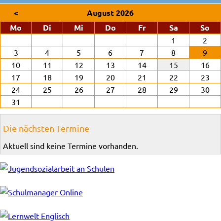
<
August 2026
ntag
enstag
ttwoch
nnerstag
eitag
mstag
nn
Mo
Di
Mi
Do
Fr
Sa
So
1
2
3
4
5
6
7
8
9
10
11
12
13
14
15
16
17
18
19
20
21
22
23
24
25
26
27
28
29
30
31
Die nächsten Termine
Aktuell sind keine Termine vorhanden.