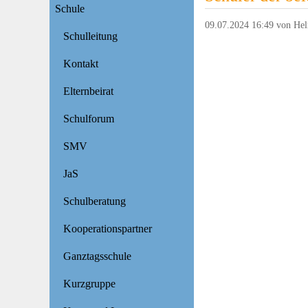
Schule
09.07.2024 16:49
von Hel
Schulleitung
Kontakt
Elternbeirat
Schulforum
SMV
JaS
Schulberatung
Kooperationspartner
Ganztagsschule
Kurzgruppe