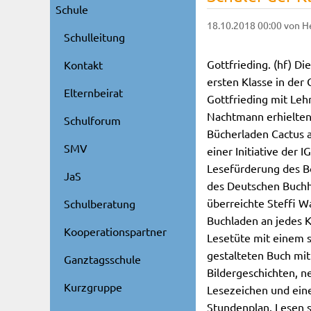
Schule
18.10.2018 00:00
von H
Schulleitung
Gottfrieding. (hf) Di
Kontakt
ersten Klasse in der
Elternbeirat
Gottfrieding mit Leh
Nachtmann erhielte
Schulforum
Bücherladen Cactus 
SMV
einer Initiative der IG
Lesefürderung des B
JaS
des Deutschen Buch
überreichte Steffi W
Schulberatung
Buchladen an jedes K
Kooperationspartner
Lesetüte mit einem 
gestalteten Buch mit
Ganztagsschule
Bildergeschichten, n
Kurzgruppe
Lesezeichen und ei
Stundenplan. Lesen s