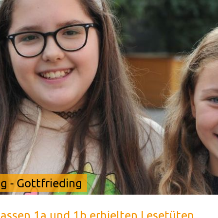
 - Gottfrieding
lassen 1a und 1b erhielten Lesetüten