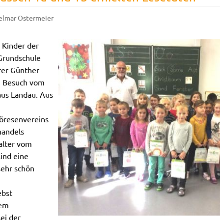
elmar Ostermeier
e Kinder der
 Grundschule
rer Günther
n Besuch vom
aus Landau. Aus
öresenvereins
handels
alter vom
ind eine
sehr schön
ebst
nem
ei der