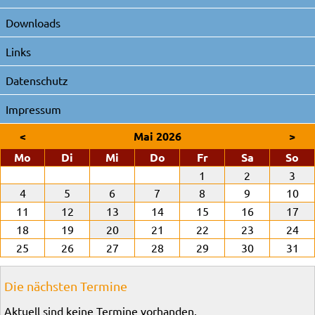
Downloads
Links
Datenschutz
Impressum
<
Mai 2026
>
ntag
enstag
ttwoch
nnerstag
eitag
mstag
nn
Mo
Di
Mi
Do
Fr
Sa
So
1
2
3
4
5
6
7
8
9
10
11
12
13
14
15
16
17
18
19
20
21
22
23
24
25
26
27
28
29
30
31
Die nächsten Termine
Aktuell sind keine Termine vorhanden.