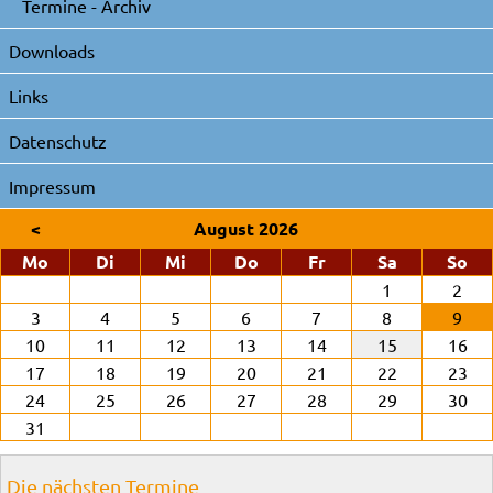
Termine - Archiv
Downloads
Links
Datenschutz
Impressum
<
August 2026
ntag
enstag
ttwoch
nnerstag
eitag
mstag
nn
Mo
Di
Mi
Do
Fr
Sa
So
1
2
3
4
5
6
7
8
9
10
11
12
13
14
15
16
17
18
19
20
21
22
23
24
25
26
27
28
29
30
31
Die nächsten Termine