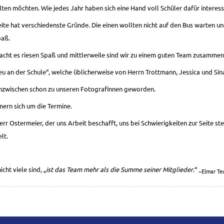
n möchten. Wie jedes Jahr haben sich eine Hand voll Schüler dafür interessi
ite hat verschiedenste Gründe. Die einen wollten nicht auf den Bus warten u
paß.
acht es riesen Spaß und mittlerweile sind wir zu einem guten Team zusamm
eu an der Schule“, welche üblicherweise von Herrn Trottmann, Jessica und Sin
 inzwischen schon zu unseren Fotografinnen geworden.
ern sich um die Termine.
err Ostermeier, der uns Arbeit beschafft, uns bei Schwierigkeiten zur Seite st
lt.
cht viele sind, „
ist das Team mehr als die Summe seiner Mitglieder
.“
~Elmar Te