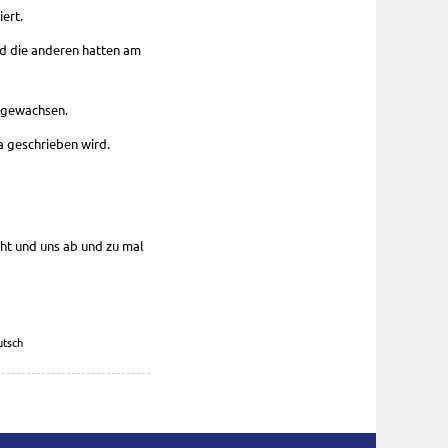
ert.
nd die anderen hatten am
engewachsen.
a geschrieben wird.
eht und uns ab und zu mal
utsch