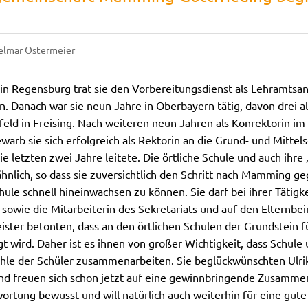
elmar Ostermeier
n Regensburg trat sie den Vorbereitungsdienst als Lehramtsa
n. Danach war sie neun Jahre in Oberbayern tätig, davon drei a
feld in Freising. Nach weiteren neun Jahren als Konrektorin im
warb sie sich erfolgreich als Rektorin an die Grund- und Mittel
ie letzten zwei Jahre leitete. Die örtliche Schule und auch ihre 
 ähnlich, so dass sie zuversichtlich den Schritt nach Mamming ge
hule schnell hineinwachsen zu können. Sie darf bei ihrer Tätigke
sowie die Mitarbeiterin des Sekretariats und auf den Elternbeir
ster betonten, dass an den örtlichen Schulen der Grundstein f
 wird. Daher ist es ihnen von großer Wichtigkeit, dass Schule
le der Schüler zusammenarbeiten. Sie beglückwünschten Ulri
nd freuen sich schon jetzt auf eine gewinnbringende Zusammena
ortung bewusst und will natürlich auch weiterhin für eine gut