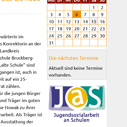
1
2
3
4
5
6
7
8
9
10
11
12
13
14
15
16
17
18
19
20
21
22
23
24
25
26
27
28
29
30
nwärterin im
31
ls Konrektorin an der
 Landkreis
schule Bruckberg-
Die nächsten Termine
„alte Schule“ sind
Aktuell sind keine Termine
gangen ist, auch in
vorhanden.
it auf ein 25-
at zählen.
ür die jungen Bürger
 und Träger im guten
ke Nowak zu ihrer
rbeit. Als Träger ist
e Ausstattung der