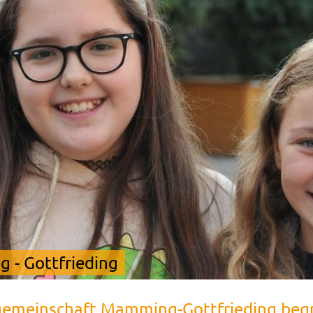
 - Gottfrieding
emeinschaft Mamming-Gottfrieding begr