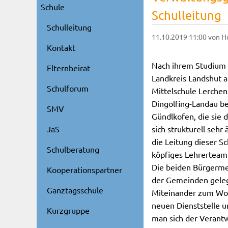
Schule
Schulleitung
Schulleitung
11.10.2019 11:00
von H
Kontakt
Nach ihrem Studium i
Elternbeirat
Landkreis Landshut a
Schulforum
Mittelschule Lerchen
Dingolfing-Landau be
SMV
Gündlkofen, die sie d
sich strukturell sehr
JaS
die Leitung dieser Sc
Schulberatung
köpfiges Lehrerteam 
Die beiden Bürgermei
Kooperationspartner
der Gemeinden gelegt
Ganztagsschule
Miteinander zum Woh
neuen Dienststelle u
Kurzgruppe
man sich der Verantw