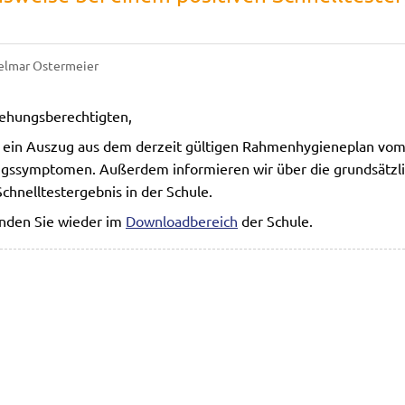
elmar Ostermeier
iehungsberechtigten,
s ein Auszug aus dem derzeit gültigen Rahmenhygieneplan vo
gssymptomen. Außerdem informieren wir über die grundsätzl
chnelltestergebnis in der Schule.
inden Sie wieder im
Downloadbereich
der Schule.