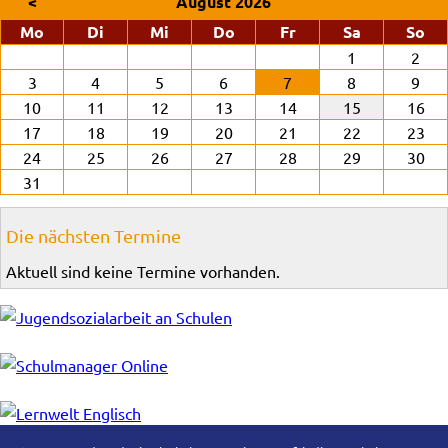
<
August 2026
ntag
enstag
ttwoch
nnerstag
eitag
mstag
nn
Mo
Di
Mi
Do
Fr
Sa
So
1
2
3
4
5
6
7
8
9
10
11
12
13
14
15
16
17
18
19
20
21
22
23
24
25
26
27
28
29
30
31
Die nächsten Termine
Aktuell sind keine Termine vorhanden.