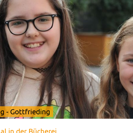
 - Gottfrieding
l in der Bücherei