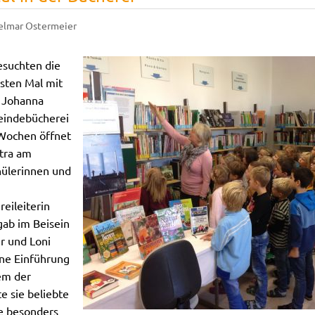
elmar Ostermeier
suchten die
sten Mal mit
n Johanna
indebücherei
Wochen öffnet
tra am
hülerinnen und
eileiterin
gab im Beisein
r und Loni
ine Einführung
em der
e sie beliebte
ie besonders