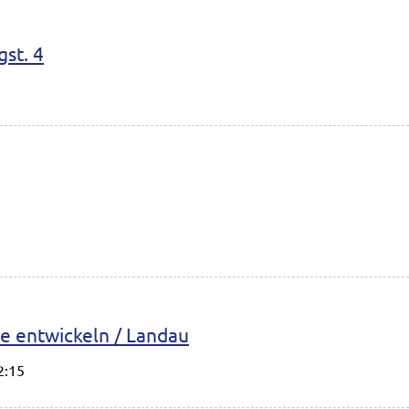
st. 4
nte entwickeln / Landau
2:15