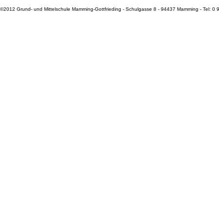
©2012 Grund- und Mittelschule Mamming-Gottfrieding - Schulgasse 8 - 94437 Mamming - Tel: 0 99