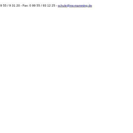
 55 / 9 31 20 - Fax: 0 99 55 / 93 12 25 -
schule@ms-mamming.de