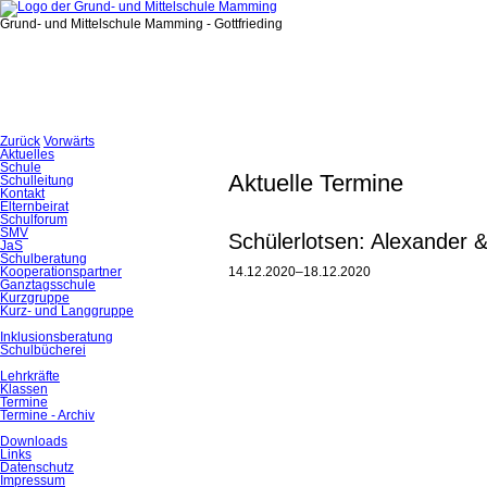
Grund- und Mittelschule Mamming - Gottfrieding
Zurück
Vorwärts
Navigation
Aktuelles
überspringen
Schule
Aktuelle Termine
Schulleitung
Kontakt
Elternbeirat
Schulforum
SMV
Schülerlotsen: Alexander 
JaS
Schulberatung
14.12.2020–18.12.2020
Kooperationspartner
Ganztagsschule
Kurzgruppe
Kurz- und Langgruppe
Inklusionsberatung
Schulbücherei
Lehrkräfte
Klassen
Termine
Termine - Archiv
Downloads
Links
Datenschutz
Impressum