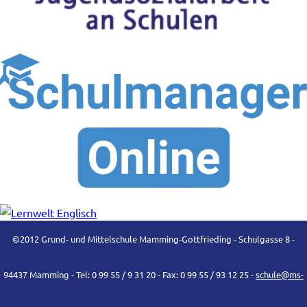
©2012 Grund- und Mittelschule Mamming-Gottfrieding - Schulgasse 8 -
94437 Mamming - Tel: 0 99 55 / 9 31 20 - Fax: 0 99 55 / 93 12 25 -
schule@ms-