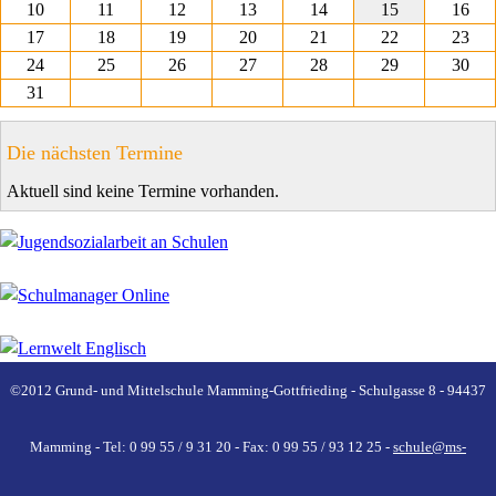
10
11
12
13
14
15
16
17
18
19
20
21
22
23
24
25
26
27
28
29
30
31
Die nächsten Termine
Aktuell sind keine Termine vorhanden.
©2012 Grund- und Mittelschule Mamming-Gottfrieding - Schulgasse 8 - 94437
Mamming - Tel: 0 99 55 / 9 31 20 - Fax: 0 99 55 / 93 12 25 -
schule@ms-