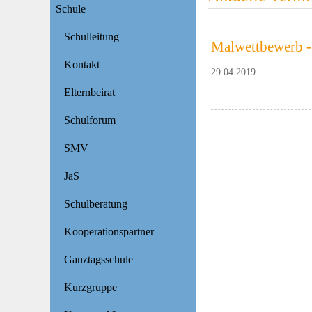
Schule
Schulleitung
Malwettbewerb -
Kontakt
29.04.2019
Elternbeirat
Schulforum
SMV
JaS
Schulberatung
Kooperationspartner
Ganztagsschule
Kurzgruppe