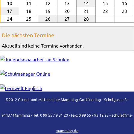
10
11
12
13
14
15
16
17
18
19
20
21
22
23
24
25
26
27
28
Die nächsten Termine
Aktuell sind keine Termine vorhanden.
©2012 Grund- und Mittelschule Mamming-Gottfrieding - Schulgasse 8 -
94437 Mamming - Tel: 0 99 55 / 9 31 20 - Fax: 0 99 55 / 93 12 25 -
schule@ms-
mamming.de