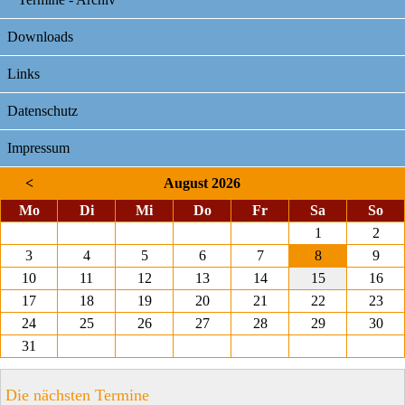
Downloads
Links
Datenschutz
Impressum
<
August 2026
ntag
enstag
ttwoch
nnerstag
eitag
mstag
nnt
Mo
Di
Mi
Do
Fr
Sa
So
1
2
3
4
5
6
7
8
9
10
11
12
13
14
15
16
17
18
19
20
21
22
23
24
25
26
27
28
29
30
31
Die nächsten Termine