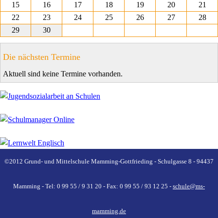
15
16
17
18
19
20
21
22
23
24
25
26
27
28
29
30
Die nächsten Termine
Aktuell sind keine Termine vorhanden.
©2012 Grund- und Mittelschule Mamming-Gottfrieding - Schulgasse 8 - 94437
Mamming - Tel: 0 99 55 / 9 31 20 - Fax: 0 99 55 / 93 12 25 -
schule@ms-
mamming.de