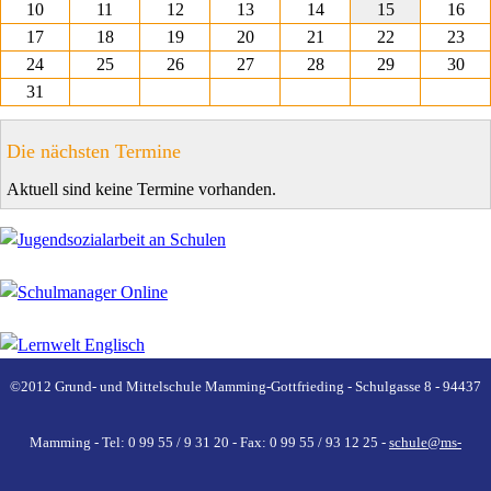
10
11
12
13
14
15
16
17
18
19
20
21
22
23
24
25
26
27
28
29
30
31
Die nächsten Termine
Aktuell sind keine Termine vorhanden.
©2012 Grund- und Mittelschule Mamming-Gottfrieding - Schulgasse 8 - 94437
Mamming - Tel: 0 99 55 / 9 31 20 - Fax: 0 99 55 / 93 12 25 -
schule@ms-