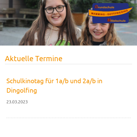
Aktuelle Termine
Schulkinotag für 1a/b und 2a/b in
Dingolfing
23.03.2023