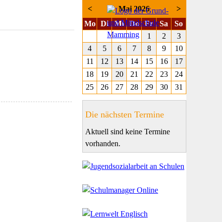
<
Mai 2026
>
ntag
enstag
ttwoch
nnerstag
eitag
mstag
nntag
Mo
Di
Mi
Do
Fr
Sa
So
1
2
3
4
5
6
7
8
9
10
11
12
13
14
15
16
17
18
19
20
21
22
23
24
25
26
27
28
29
30
31
Die nächsten Termine
Aktuell sind keine Termine
vorhanden.