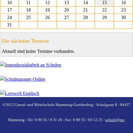
10
11
12
13
14
15
16
17
18
19
20
21
22
23
24
25
26
27
28
29
30
31
Die nächsten Termine
Aktuell sind keine Termine vorhanden.
©2012 Grund- und Mittelschule Mamming-Gottfrieding - Schulgasse 8 - 94437
Mamming - Tel: 0 99 55 / 9 31 20 - Fax: 0 99 55 / 93 12 25 -
schule@ms-