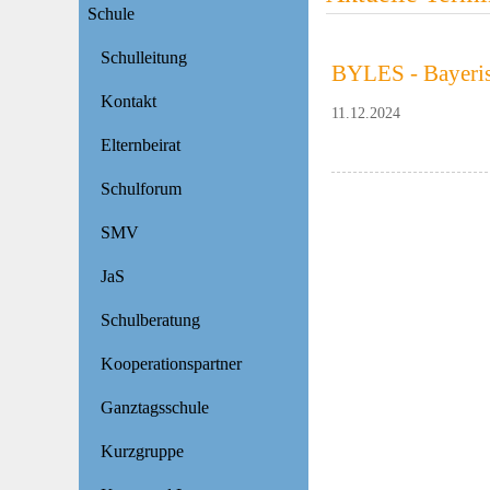
Schule
Schulleitung
BYLES - Bayeris
Kontakt
11.12.2024
Elternbeirat
Schulforum
SMV
JaS
Schulberatung
Kooperationspartner
Ganztagsschule
Kurzgruppe